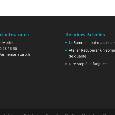
tactez-moi :
Derniers Articles
e Mottet
Le Sommeil, oui mais enco
0 28 13 36
Atelier Récupérer un somm
annemanaturo.fr
de qualité
Dire stop à la fatigue !